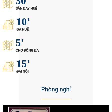
30'
SÂN BAY HUẾ
10'
GA HUẾ
5'
CHỢ ĐÔNG BA
15'
ĐẠI NỘI
Phòng nghỉ