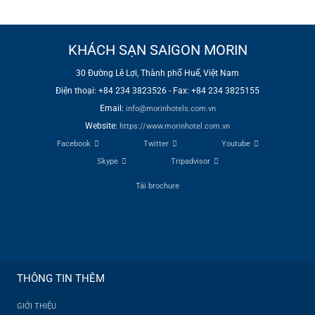
KHÁCH SẠN SAIGON MORIN
30 Đường Lê Lợi, Thành phố Huế, Việt Nam
Điện thoại: +84 234 3823526 - Fax: +84 234 3825155
Email:
info@morinhotels.com.vn​
Website:
https://www.morinhotel.com.vn
Facebook
Twitter
Youtube
Skype
Tripadvisor
Tải brochure
THÔNG TIN THÊM
GIỚI THIỆU