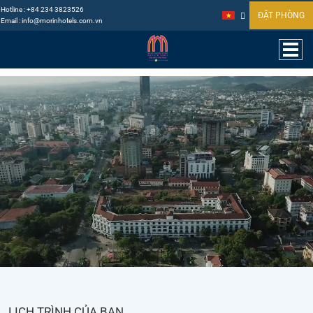
Hotline :
+84 234 3823526
ĐẶT PHÒNG
Email :
info@morinhotels.com.vn
LỊCH TRÌNH CỦA BẠN