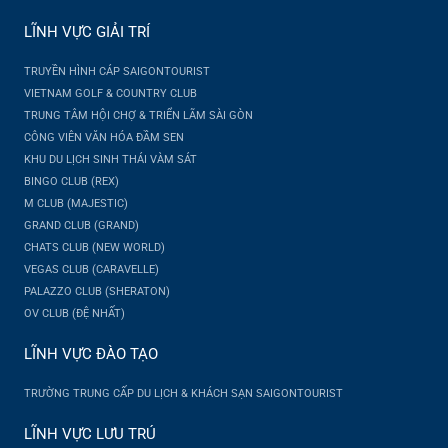
LĨNH VỰC GIẢI TRÍ
TRUYỀN HÌNH CÁP SAIGONTOURIST
VIETNAM GOLF & COUNTRY CLUB
TRUNG TÂM HỘI CHỢ & TRIỂN LÃM SÀI GÒN
CÔNG VIÊN VĂN HÓA ĐẦM SEN
KHU DU LỊCH SINH THÁI VÀM SÁT
BINGO CLUB (REX)
M CLUB (MAJESTIC)
GRAND CLUB (GRAND)
CHATS CLUB (NEW WORLD)
VEGAS CLUB (CARAVELLE)
PALAZZO CLUB (SHERATON)
OV CLUB (ĐỆ NHẤT)
LĨNH VỰC ĐÀO TẠO
TRƯỜNG TRUNG CẤP DU LỊCH & KHÁCH SẠN SAIGONTOURIST
LĨNH VỰC LƯU TRÚ