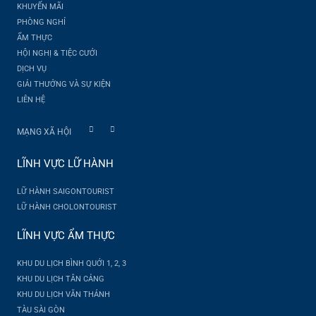
KHUYẾN MÃI
PHÒNG NGHỈ
ẨM THỰC
HỘI NGHỊ & TIỆC CƯỚI
DỊCH VỤ
GIẢI THƯỞNG VÀ SỰ KIỆN
LIÊN HỆ
MẠNG XÃ HỘI
LĨNH VỰC LỮ HÀNH
LỮ HÀNH SAIGONTOURIST
LỮ HÀNH CHOLONTOURIST
LĨNH VỰC ẨM THỰC
KHU DU LỊCH BÌNH QUỚI 1, 2, 3
KHU DU LỊCH TÂN CẢNG
KHU DU LỊCH VĂN THÁNH
TÀU SÀI GÒN